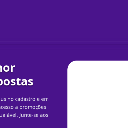
hor
postas
us no cadastro e em
acesso a promoções
ualável. Junte-se aos