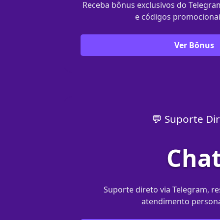
Receba bônus exclusivos do Telegra
e códigos promocionai
Ver Bônus
💬 Suporte Di
Cha
Suporte direto via Telegram, r
atendimento persona