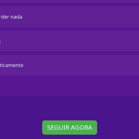
erder nada
a
aticamente
SEGUIR AGORA