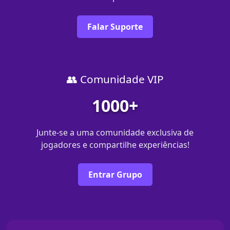
Falar Suporte
👥 Comunidade VIP
1000+
Junte-se a uma comunidade exclusiva de
jogadores e compartilhe experiências!
Entrar Grupo