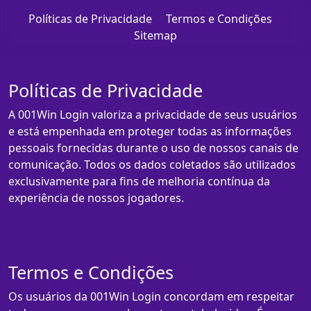
Políticas de Privacidade
Termos e Condições
Sitemap
Políticas de Privacidade
A 001Win Login valoriza a privacidade de seus usuários
e está empenhada em proteger todas as informações
pessoais fornecidas durante o uso de nossos canais de
comunicação. Todos os dados coletados são utilizados
exclusivamente para fins de melhoria contínua da
experiência de nossos jogadores.
Termos e Condições
Os usuários da 001Win Login concordam em respeitar