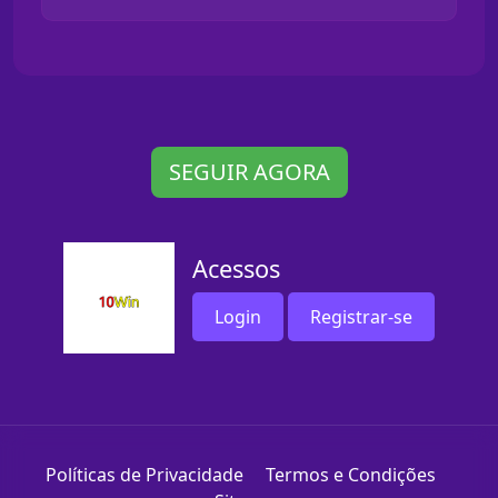
SEGUIR AGORA
Acessos
Login
Registrar-se
Políticas de Privacidade
Termos e Condições