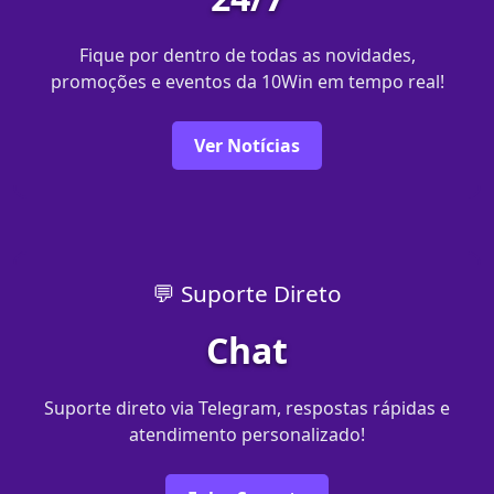
Fique por dentro de todas as novidades,
promoções e eventos da 10Win em tempo real!
Ver Notícias
💬 Suporte Direto
Chat
Suporte direto via Telegram, respostas rápidas e
atendimento personalizado!