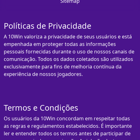
Sitemap
Políticas de Privacidade
A 10Win valoriza a privacidade de seus usuários e está
empenhada em proteger todas as informações
pessoais fornecidas durante o uso de nossos canais de
comunicação. Todos os dados coletados são utilizados
exclusivamente para fins de melhoria contínua da
experiência de nossos jogadores.
Termos e Condições
Os usuários da 10Win concordam em respeitar todas
as regras e regulamentos estabelecidos. É importante
ler e entender todos os termos antes de participar de