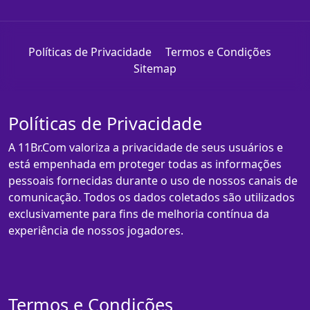
Políticas de Privacidade
Termos e Condições
Sitemap
Políticas de Privacidade
A 11Br.Com valoriza a privacidade de seus usuários e
está empenhada em proteger todas as informações
pessoais fornecidas durante o uso de nossos canais de
comunicação. Todos os dados coletados são utilizados
exclusivamente para fins de melhoria contínua da
experiência de nossos jogadores.
Termos e Condições