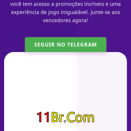
você tem acesso a promoções incríveis e uma
experiência de jogo inigualável. Junte-se aos
vencedores agora!
SEGUIR NO TELEGRAM