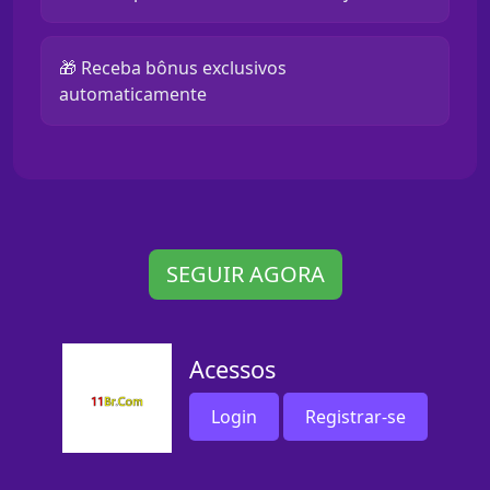
🎁 Receba bônus exclusivos
automaticamente
SEGUIR AGORA
Acessos
Login
Registrar-se