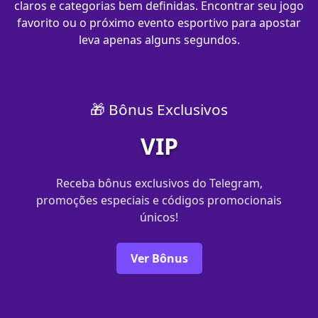
claros e categorias bem definidas. Encontrar seu jogo
favorito ou o próximo evento esportivo para apostar
leva apenas alguns segundos.
🎁 Bônus Exclusivos
VIP
Receba bônus exclusivos do Telegram,
promoções especiais e códigos promocionais
únicos!
Ver Bônus