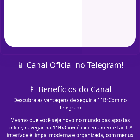
📱 Canal Oficial no Telegram!
📱 Benefícios do Canal
Descubra as vantagens de seguir a 11Br.Com no
Telegram
Mesmo que você seja novo no mundo das apostas
online, navegar na
11Br.Com
é extremamente fácil. A
interface é limpa, moderna e organizada, com menus