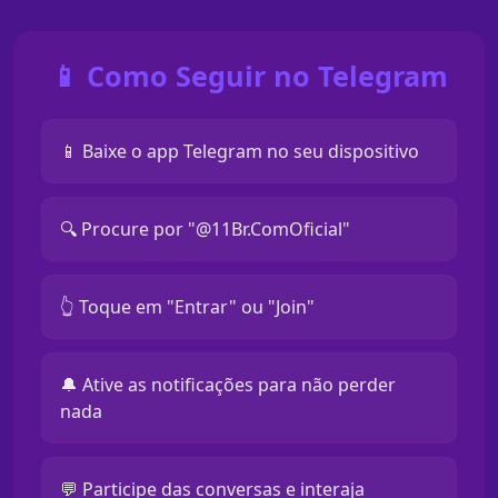
📱 Como Seguir no Telegram
📱 Baixe o app Telegram no seu dispositivo
🔍 Procure por "@11Br.ComOficial"
👆 Toque em "Entrar" ou "Join"
🔔 Ative as notificações para não perder
nada
💬 Participe das conversas e interaja