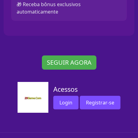
🎁 Receba bônus exclusivos
automaticamente
SEGUIR AGORA
Acessos
Login
Registrar-se