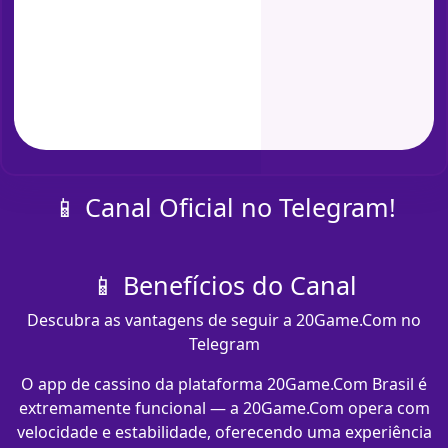
📱 Canal Oficial no Telegram!
📱 Benefícios do Canal
Descubra as vantagens de seguir a 20Game.Com no
Telegram
O app de cassino da plataforma 20Game.Com Brasil é
extremamente funcional — a 20Game.Com opera com
velocidade e estabilidade, oferecendo uma experiência