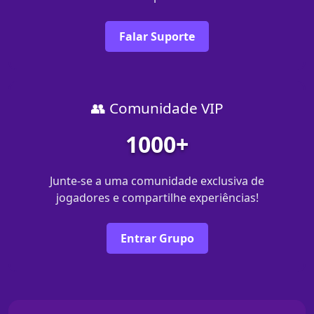
Falar Suporte
👥 Comunidade VIP
1000+
Junte-se a uma comunidade exclusiva de
jogadores e compartilhe experiências!
Entrar Grupo