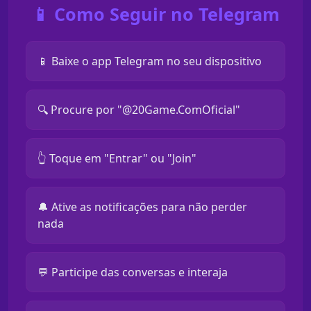
📱 Como Seguir no Telegram
📱 Baixe o app Telegram no seu dispositivo
🔍 Procure por "@20Game.ComOficial"
👆 Toque em "Entrar" ou "Join"
🔔 Ative as notificações para não perder
nada
💬 Participe das conversas e interaja