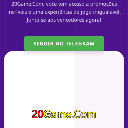
20Game.Com, você tem acesso a promoções
incríveis e uma experiência de jogo inigualável.
Junte-se aos vencedores agora!
SEGUIR NO TELEGRAM