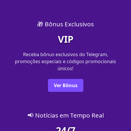
🎁 Bônus Exclusivos
VIP
Receba bônus exclusivos do Telegram,
promoções especiais e códigos promocionais
únicos!
Ver Bônus
📢 Notícias em Tempo Real
24/7