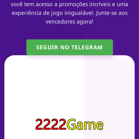
você tem acesso a promoções incríveis e uma
experiência de jogo inigualável. Junte-se aos
vencedores agora!
SEGUIR NO TELEGRAM