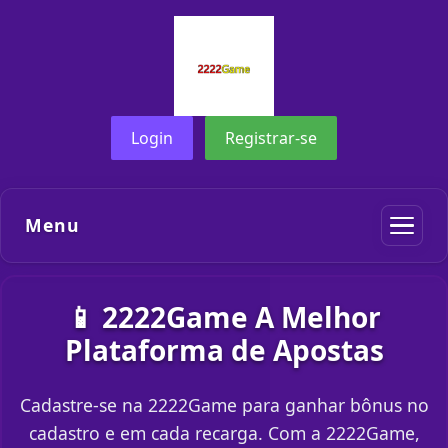
Login
Registrar-se
Menu
📱 2222Game A Melhor
Plataforma de Apostas
Cadastre-se na 2222Game para ganhar bônus no
cadastro e em cada recarga. Com a 2222Game,