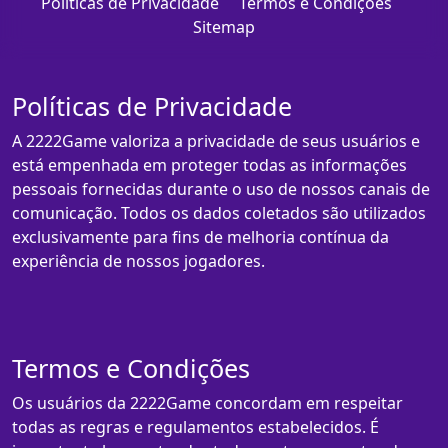
Políticas de Privacidade
Termos e Condições
Sitemap
Políticas de Privacidade
A 2222Game valoriza a privacidade de seus usuários e
está empenhada em proteger todas as informações
pessoais fornecidas durante o uso de nossos canais de
comunicação. Todos os dados coletados são utilizados
exclusivamente para fins de melhoria contínua da
experiência de nossos jogadores.
Termos e Condições
Os usuários da 2222Game concordam em respeitar
todas as regras e regulamentos estabelecidos. É