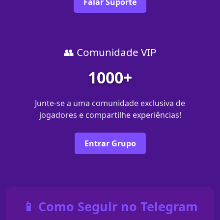
Falar Suporte
👥 Comunidade VIP
1000+
Junte-se a uma comunidade exclusiva de
jogadores e compartilhe experiências!
Entrar Grupo
📱 Como Seguir no Telegram