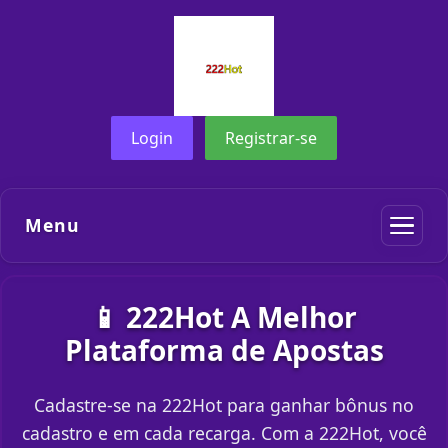
Login
Registrar-se
Menu
📱 222Hot A Melhor
Plataforma de Apostas
Cadastre-se na 222Hot para ganhar bônus no
cadastro e em cada recarga. Com a 222Hot, você