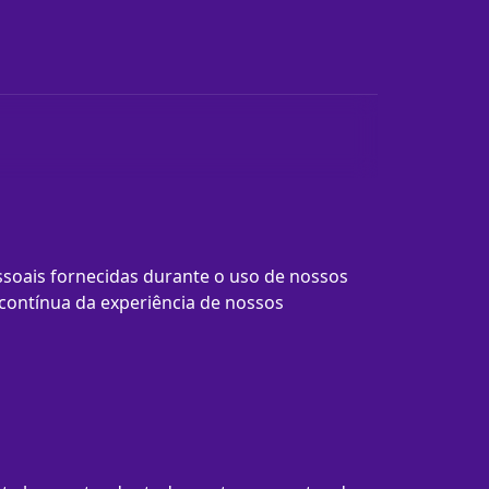
ssoais fornecidas durante o uso de nossos
 contínua da experiência de nossos