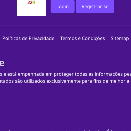
Login
Registrar-se
Políticas de Privacidade
Termos e Condições
Sitemap
de
ios e está empenhada em proteger todas as informações pe
tados são utilizados exclusivamente para fins de melhoria