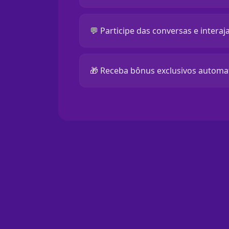
💬 Participe das conversas e interaj
🎁 Receba bônus exclusivos autom