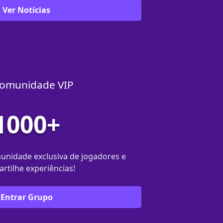
Ver Notícias
Comunidade VIP
1000+
unidade exclusiva de jogadores e
rtilhe experiências!
Entrar Grupo