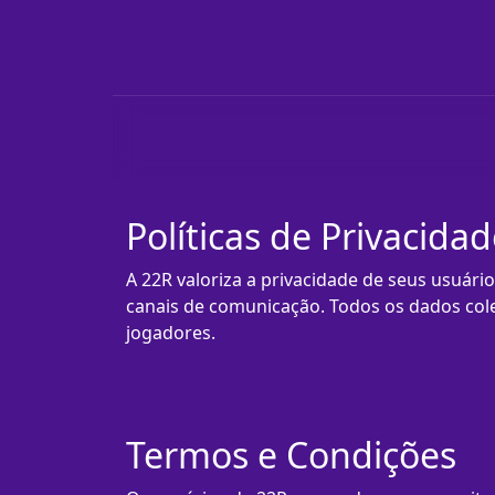
Políticas de Privacida
A 22R valoriza a privacidade de seus usuár
canais de comunicação. Todos os dados cole
jogadores.
Termos e Condições