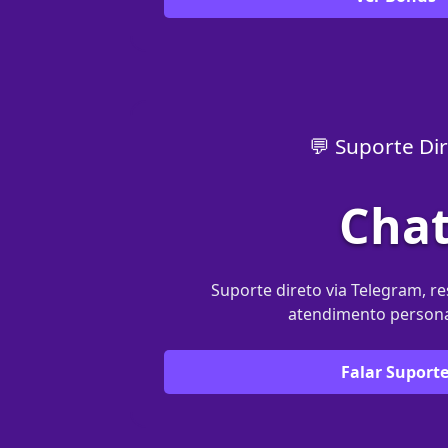
💬 Suporte Di
Cha
Suporte direto via Telegram, r
atendimento persona
Falar Suport