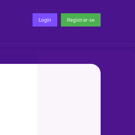
Login
Registrar-se