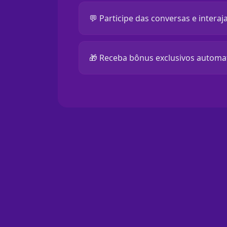
💬 Participe das conversas e interaj
🎁 Receba bônus exclusivos autom