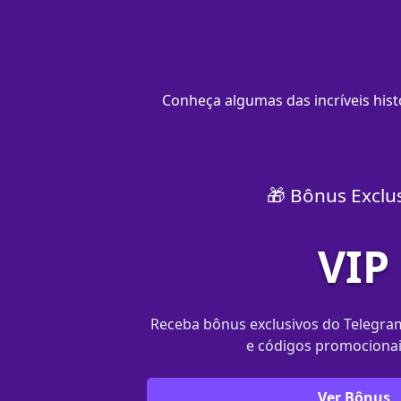
Conheça algumas das incríveis his
🎁 Bônus Exclu
VIP
Receba bônus exclusivos do Telegra
e códigos promocionai
Ver Bônus