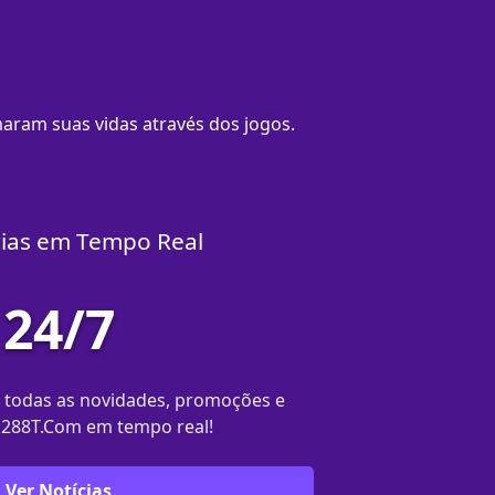
aram suas vidas através dos jogos.
cias em Tempo Real
24/7
e todas as novidades, promoções e
 288T.Com em tempo real!
Ver Notícias