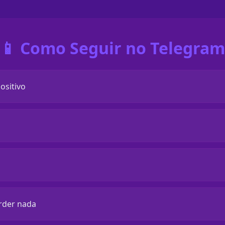
📱 Como Seguir no Telegram
ositivo
erder nada