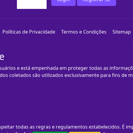
Políticas de Privacidade
Termos e Condições
Sitemap
de
usuários e está empenhada em proteger todas as informaçõ
os coletados são utilizados exclusivamente para fins de m
eitar todas as regras e regulamentos estabelecidos. É imp