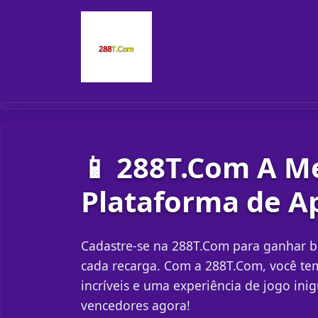
📱 288T.Com A M
Plataforma de A
Cadastre-se na 288T.Com para ganhar b
cada recarga. Com a 288T.Com, você te
incríveis e uma experiência de jogo inig
vencedores agora!