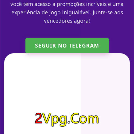
você tem acesso a promoções incríveis e uma
experiência de jogo inigualável. Junte-se aos
vencedores agora!
SEGUIR NO TELEGRAM