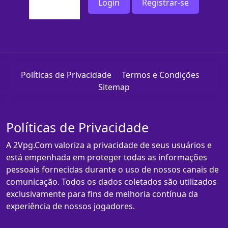
Login
Registrar-se
Políticas de Privacidade
Termos e Condições
Sitemap
Políticas de Privacidade
A 2Vpg.Com valoriza a privacidade de seus usuários e
está empenhada em proteger todas as informações
pessoais fornecidas durante o uso de nossos canais de
comunicação. Todos os dados coletados são utilizados
exclusivamente para fins de melhoria contínua da
experiência de nossos jogadores.