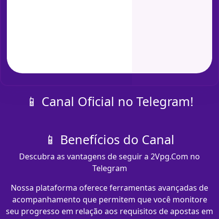
📱 Canal Oficial no Telegram!
📱 Benefícios do Canal
Descubra as vantagens de seguir a 2Vpg.Com no
Telegram
Nossa plataforma oferece ferramentas avançadas de
acompanhamento que permitem que você monitore
seu progresso em relação aos requisitos de apostas em