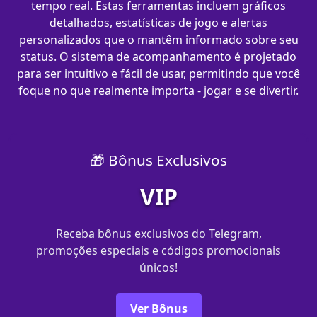
tempo real. Estas ferramentas incluem gráficos
detalhados, estatísticas de jogo e alertas
personalizados que o mantêm informado sobre seu
status. O sistema de acompanhamento é projetado
para ser intuitivo e fácil de usar, permitindo que você
foque no que realmente importa - jogar e se divertir.
🎁 Bônus Exclusivos
VIP
Receba bônus exclusivos do Telegram,
promoções especiais e códigos promocionais
únicos!
Ver Bônus