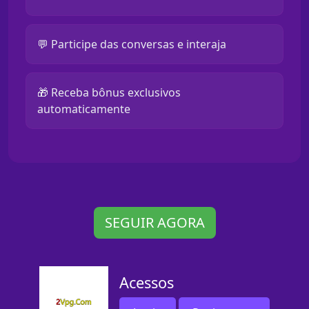
💬 Participe das conversas e interaja
🎁 Receba bônus exclusivos
automaticamente
SEGUIR AGORA
Acessos