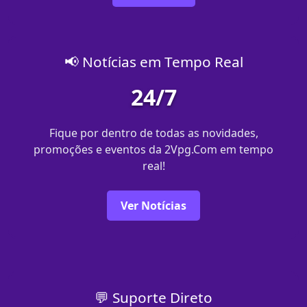
📢 Notícias em Tempo Real
24/7
Fique por dentro de todas as novidades,
promoções e eventos da 2Vpg.Com em tempo
real!
Ver Notícias
💬 Suporte Direto