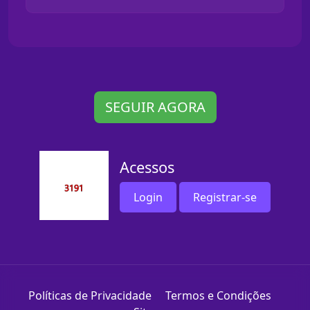
SEGUIR AGORA
Acessos
Login
Registrar-se
Políticas de Privacidade
Termos e Condições