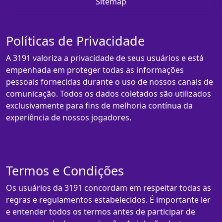
Sitemap
Políticas de Privacidade
A 3191 valoriza a privacidade de seus usuários e está
empenhada em proteger todas as informações
pessoais fornecidas durante o uso de nossos canais de
comunicação. Todos os dados coletados são utilizados
exclusivamente para fins de melhoria contínua da
experiência de nossos jogadores.
Termos e Condições
Os usuários da 3191 concordam em respeitar todas as
regras e regulamentos estabelecidos. É importante ler
e entender todos os termos antes de participar de