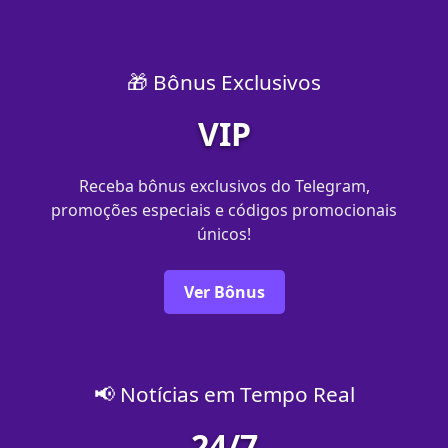
🎁 Bônus Exclusivos
VIP
Receba bônus exclusivos do Telegram,
promoções especiais e códigos promocionais
únicos!
Ver Bônus
📢 Notícias em Tempo Real
24/7