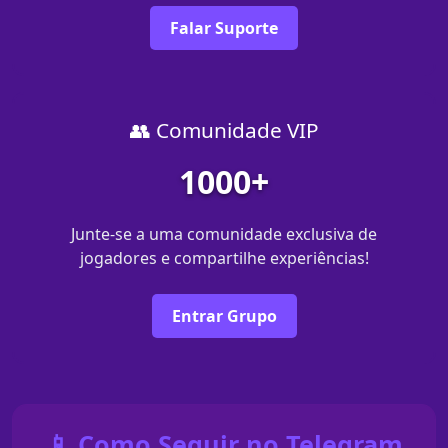
Falar Suporte
👥 Comunidade VIP
1000+
Junte-se a uma comunidade exclusiva de
jogadores e compartilhe experiências!
Entrar Grupo
📱 Como Seguir no Telegram