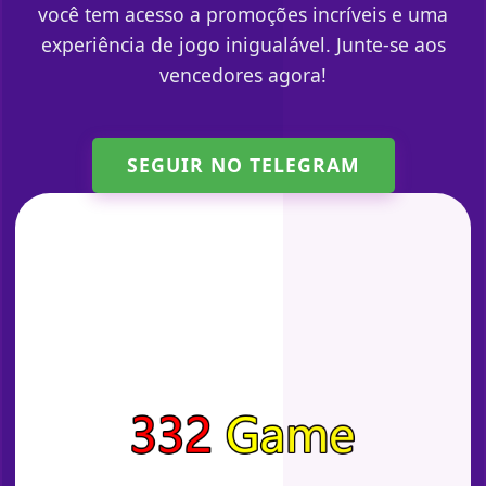
você tem acesso a promoções incríveis e uma
experiência de jogo inigualável. Junte-se aos
vencedores agora!
SEGUIR NO TELEGRAM