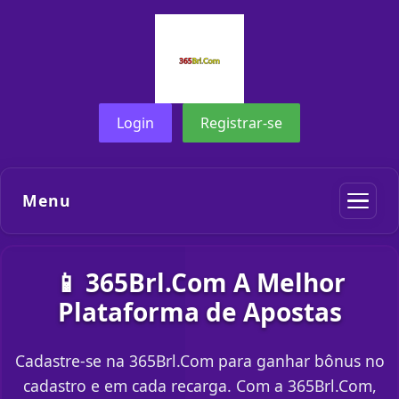
Login
Registrar-se
Menu
📱 365Brl.Com A Melhor
Plataforma de Apostas
Cadastre-se na 365Brl.Com para ganhar bônus no
cadastro e em cada recarga. Com a 365Brl.Com,