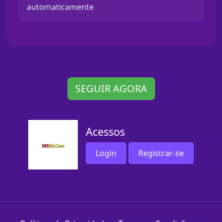
automaticamente
SEGUIR AGORA
Acessos
Login
Registrar-se