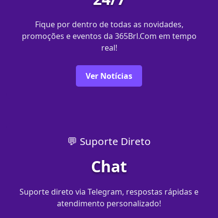
Fique por dentro de todas as novidades,
promoções e eventos da 365Brl.Com em tempo
real!
Ver Notícias
💬 Suporte Direto
Chat
Suporte direto via Telegram, respostas rápidas e
atendimento personalizado!