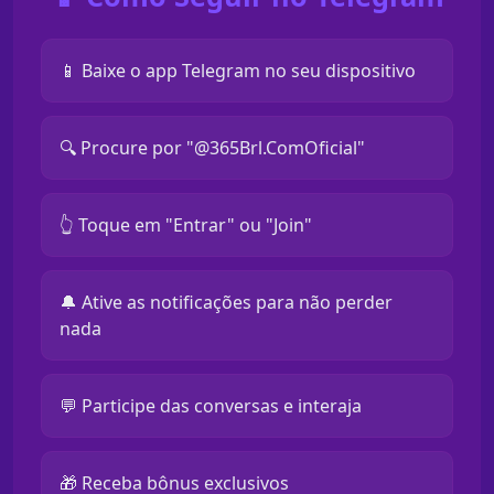
📱 Baixe o app Telegram no seu dispositivo
🔍 Procure por "@365Brl.ComOficial"
👆 Toque em "Entrar" ou "Join"
🔔 Ative as notificações para não perder
nada
💬 Participe das conversas e interaja
🎁 Receba bônus exclusivos