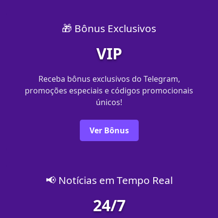
🎁 Bônus Exclusivos
VIP
Receba bônus exclusivos do Telegram,
promoções especiais e códigos promocionais
únicos!
Ver Bônus
📢 Notícias em Tempo Real
24/7