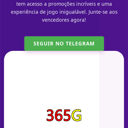
tem acesso a promoções incríveis e uma
experiência de jogo inigualável. Junte-se aos
vencedores agora!
SEGUIR NO TELEGRAM