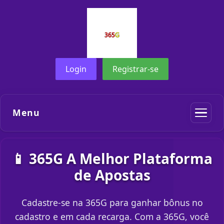
Login
Registrar-se
Menu
📱 365G A Melhor Plataforma
de Apostas
Cadastre-se na 365G para ganhar bônus no
cadastro e em cada recarga. Com a 365G, você