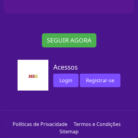
SEGUIR AGORA
Acessos
Login
Registrar-se
Políticas de Privacidade
Termos e Condições
Sitemap