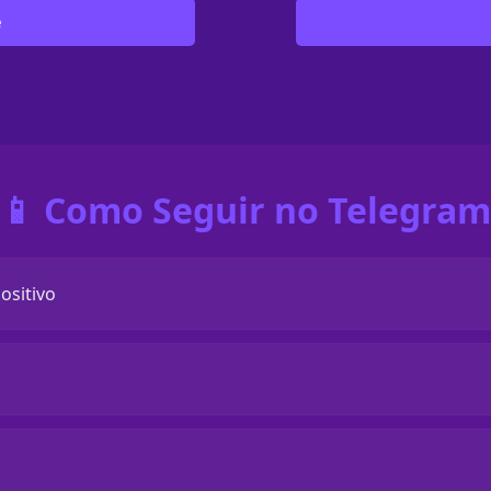
e
📱 Como Seguir no Telegram
ositivo