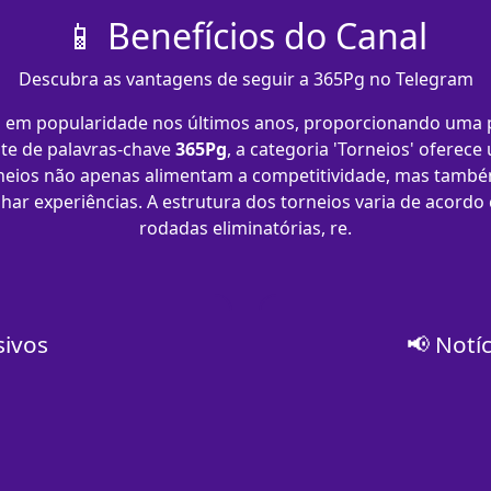
📱 Benefícios do Canal
Descubra as vantagens de seguir a 365Pg no Telegram
do em popularidade nos últimos anos, proporcionando uma 
ite de palavras-chave
365Pg
, a categoria 'Torneios' ofere
rneios não apenas alimentam a competitividade, mas tam
ar experiências. A estrutura dos torneios varia de acordo 
rodadas eliminatórias, re.
sivos
📢 Notí