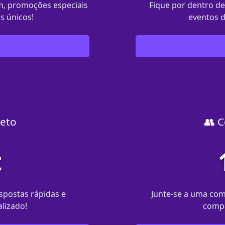
m, promoções especiais
Fique por dentro d
s únicos!
eventos d
reto
👥 
t
espostas rápidas e
Junte-se a uma com
lizado!
compa