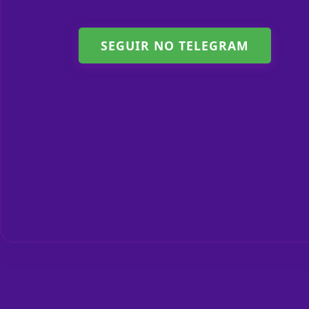
SEGUIR NO TELEGRAM