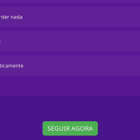
erder nada
a
aticamente
SEGUIR AGORA