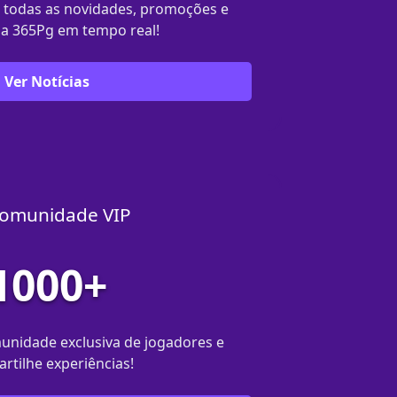
e todas as novidades, promoções e
a 365Pg em tempo real!
Ver Notícias
Comunidade VIP
1000+
unidade exclusiva de jogadores e
rtilhe experiências!