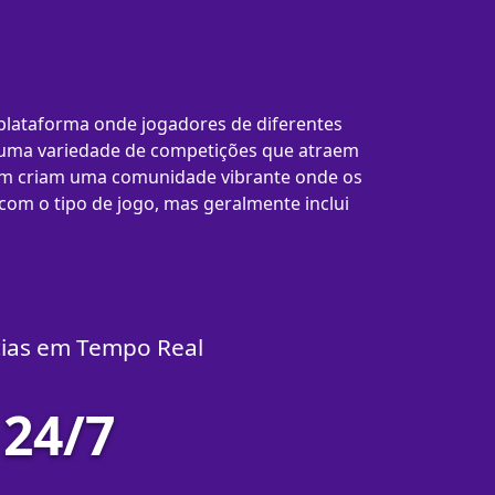
plataforma onde jogadores de diferentes
ce uma variedade de competições que atraem
bém criam uma comunidade vibrante onde os
com o tipo de jogo, mas geralmente inclui
cias em Tempo Real
24/7