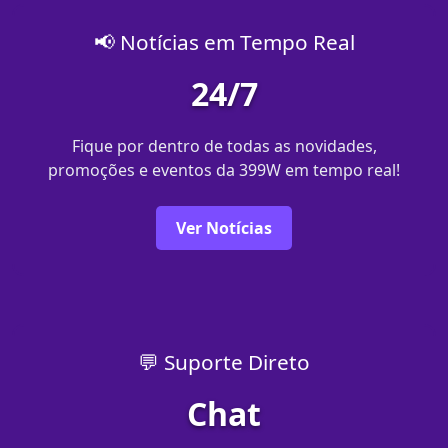
📢 Notícias em Tempo Real
24/7
Fique por dentro de todas as novidades,
promoções e eventos da 399W em tempo real!
Ver Notícias
💬 Suporte Direto
Chat