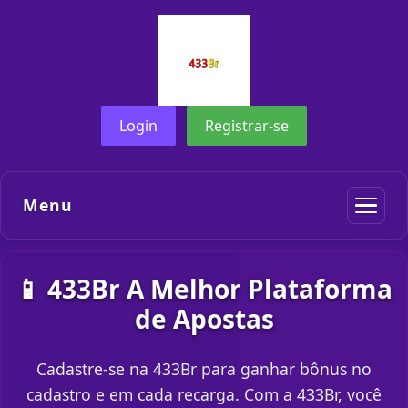
Login
Registrar-se
Menu
📱 433Br A Melhor Plataforma
de Apostas
Cadastre-se na 433Br para ganhar bônus no
cadastro e em cada recarga. Com a 433Br, você