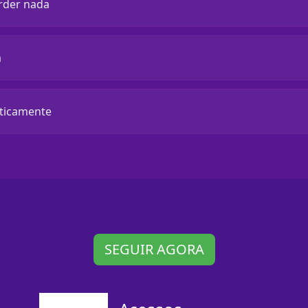
erder nada
a
aticamente
SEGUIR AGORA