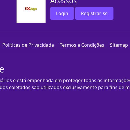
Acessos
Login
Registrar-se
Políticas de Privacidade
Termos e Condições
Sitemap
de
suários e está empenhada em proteger todas as informaçõe
os coletados são utilizados exclusivamente para fins de m