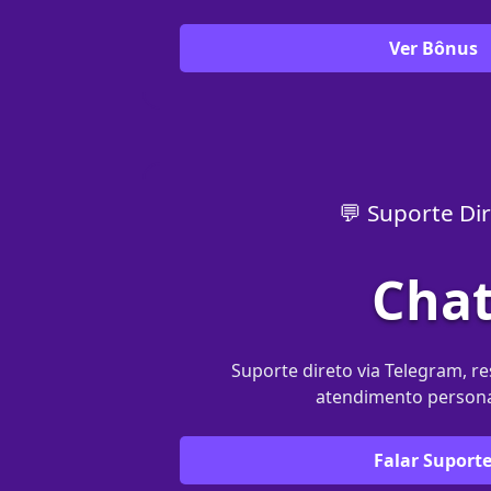
Ver Bônus
💬 Suporte Di
Cha
Suporte direto via Telegram, r
atendimento persona
Falar Suport