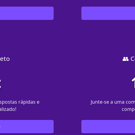
reto
👥 
t
espostas rápidas e
Junte-se a uma com
lizado!
compa
e