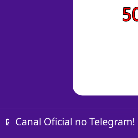
📱 Canal Oficial no Telegram!