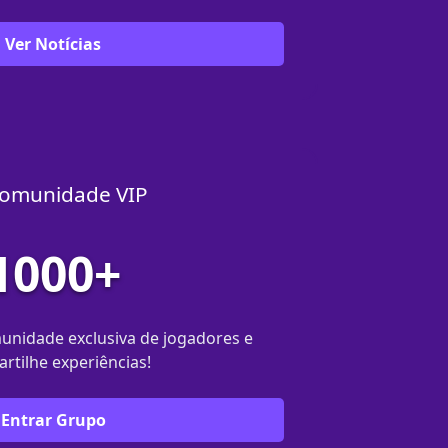
Ver Notícias
Comunidade VIP
1000+
unidade exclusiva de jogadores e
rtilhe experiências!
Entrar Grupo