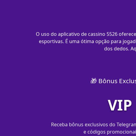
O uso do aplicativo de cassino 5526 oferec
esportivas. É uma ótima opção para jogad
dos dedos. Aq
🎁 Bônus Exclu
VIP
Receba bônus exclusivos do Telegra
e códigos promocionai