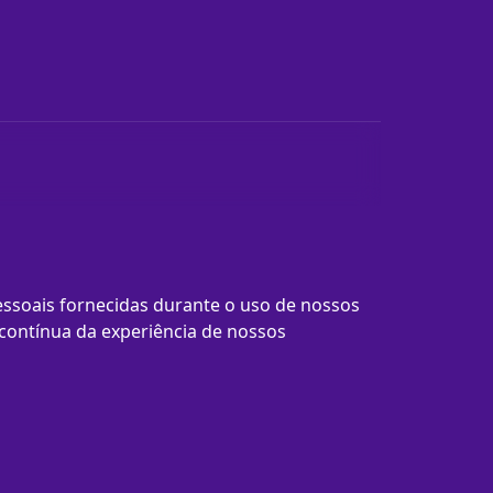
essoais fornecidas durante o uso de nossos
 contínua da experiência de nossos