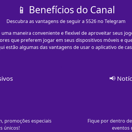
📱 Benefícios do Canal
Descubra as vantagens de seguir a 5526 no Telegram
e uma maneira conveniente e flexível de aproveitar seus jog
ores que preferem jogar em seus dispositivos móveis e que
ui estão algumas das vantagens de usar o aplicativo de cas
sivos
📢 Notí
m, promoções especiais
Fique por dentro d
s únicos!
eventos 