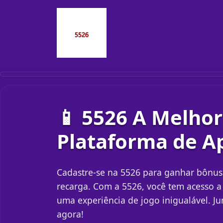
📱 5526 A Melhor
Plataforma de A
Cadastre-se na 5526 para ganhar bônus
recarga. Com a 5526, você tem acesso a
uma experiência de jogo inigualável. J
agora!