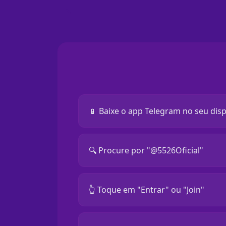
📱 Baixe o app Telegram no seu disp
🔍 Procure por "@5526Oficial"
👆 Toque em "Entrar" ou "Join"