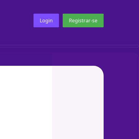
Login
Registrar-se