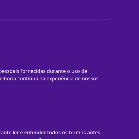
pessoais fornecidas durante o uso de
elhoria contínua da experiência de nossos
ante ler e entender todos os termos antes