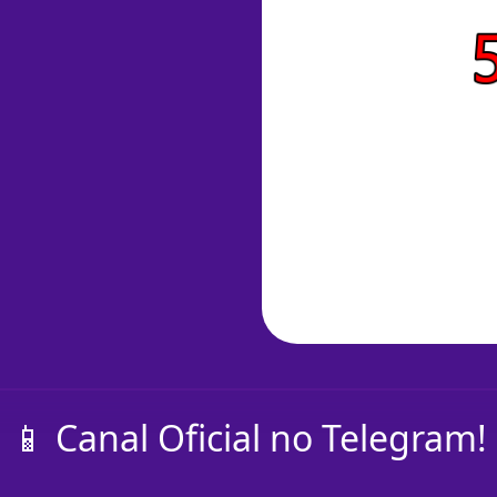
📱 Canal Oficial no Telegram!