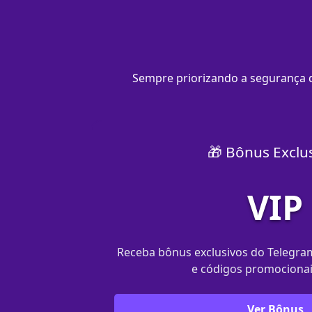
Sempre priorizando a segurança do
🎁 Bônus Exclu
VIP
Receba bônus exclusivos do Telegra
e códigos promocionai
Ver Bônus