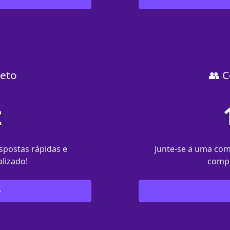
reto
👥 
t
espostas rápidas e
Junte-se a uma com
lizado!
compa
e