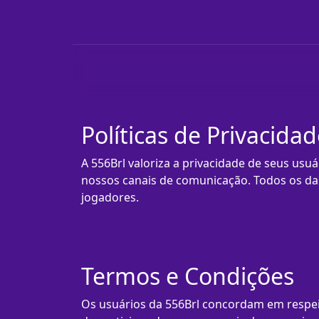
Políticas de Privacida
A 556Brl valoriza a privacidade de seus us
nossos canais de comunicação. Todos os dad
jogadores.
Termos e Condições
Os usuários da 556Brl concordam em respeit