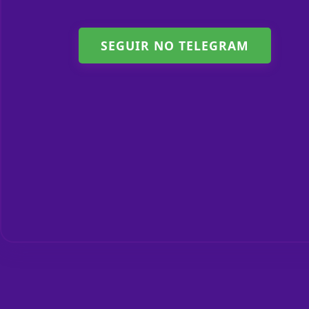
SEGUIR NO TELEGRAM