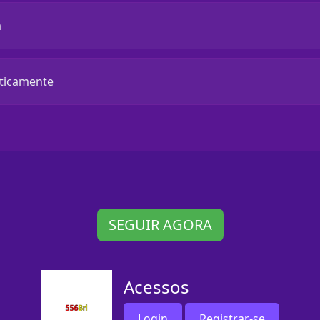
a
aticamente
SEGUIR AGORA
Acessos
Login
Registrar-se