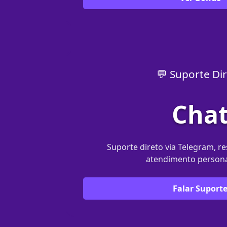
💬 Suporte Di
Cha
Suporte direto via Telegram, r
atendimento persona
Falar Suport