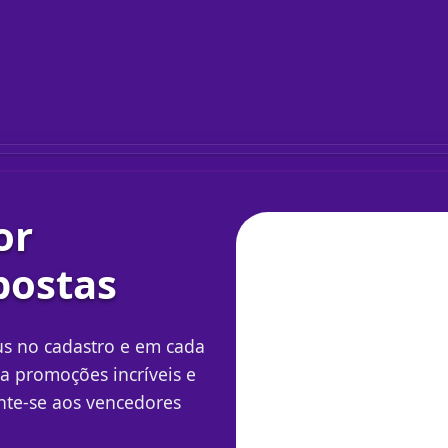
or
postas
us no cadastro e em cada
a promoções incríveis e
unte-se aos vencedores