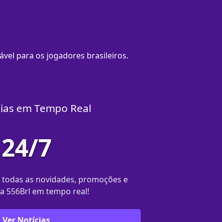
vel para os jogadores brasileiros.
cias em Tempo Real
24/7
e todas as novidades, promoções e
a 556Brl em tempo real!
Ver Notícias