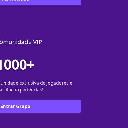
Comunidade VIP
1000+
unidade exclusiva de jogadores e
rtilhe experiências!
Entrar Grupo