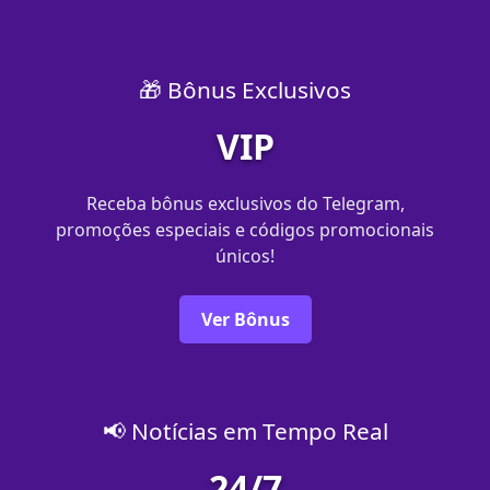
🎁 Bônus Exclusivos
VIP
Receba bônus exclusivos do Telegram,
promoções especiais e códigos promocionais
únicos!
Ver Bônus
📢 Notícias em Tempo Real
24/7