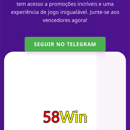
tem acesso a promoções incríveis e uma
experiência de jogo inigualável. Junte-se aos
vencedores agora!
SEGUIR NO TELEGRAM