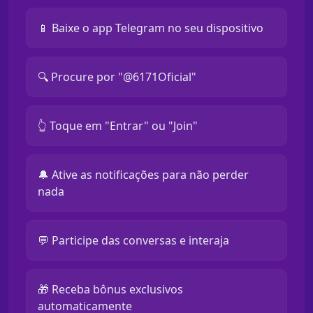
📱 Baixe o app Telegram no seu dispositivo
🔍 Procure por "@6171Oficial"
👆 Toque em "Entrar" ou "Join"
🔔 Ative as notificações para não perder
nada
💬 Participe das conversas e interaja
🎁 Receba bônus exclusivos
automaticamente