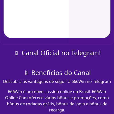
📱 Canal Oficial no Telegram!
📱 Benefícios do Canal
Descubra as vantagens de seguir a 666Win no Telegram
666Win é um novo cassino online no Brasil. 666Win
Online Com oferece vários bônus e promoções, como
bônus de rodadas grátis, bônus de login e bônus de
recarga.