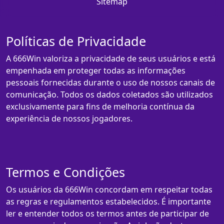
Sitemap
Políticas de Privacidade
A 666Win valoriza a privacidade de seus usuários e está
empenhada em proteger todas as informações
pessoais fornecidas durante o uso de nossos canais de
comunicação. Todos os dados coletados são utilizados
exclusivamente para fins de melhoria contínua da
experiência de nossos jogadores.
Termos e Condições
Os usuários da 666Win concordam em respeitar todas
as regras e regulamentos estabelecidos. É importante
ler e entender todos os termos antes de participar de