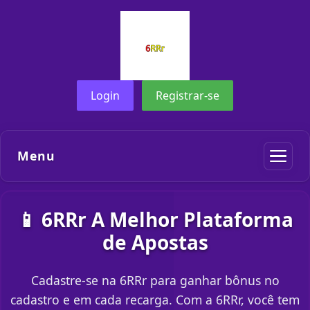
Login
Registrar-se
Menu
📱 6RRr A Melhor Plataforma
de Apostas
Cadastre-se na 6RRr para ganhar bônus no
cadastro e em cada recarga. Com a 6RRr, você tem