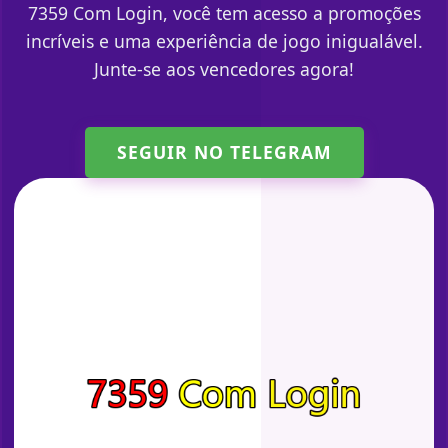
7359 Com Login, você tem acesso a promoções
incríveis e uma experiência de jogo inigualável.
Junte-se aos vencedores agora!
SEGUIR NO TELEGRAM