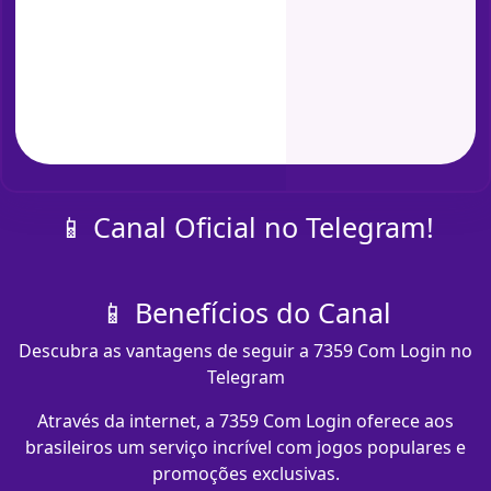
📱 Canal Oficial no Telegram!
📱 Benefícios do Canal
Descubra as vantagens de seguir a 7359 Com Login no
Telegram
Através da internet, a 7359 Com Login oferece aos
brasileiros um serviço incrível com jogos populares e
promoções exclusivas.