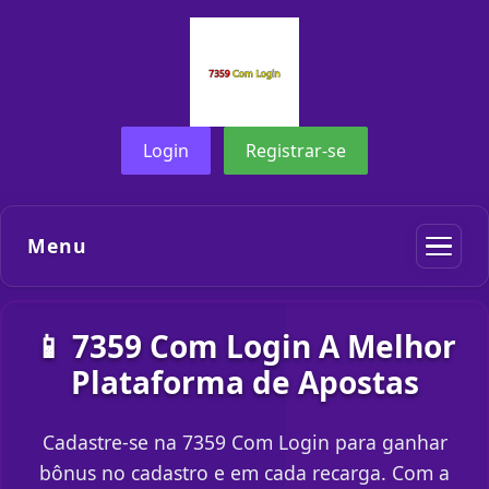
Login
Registrar-se
Menu
📱 7359 Com Login A Melhor
Plataforma de Apostas
Cadastre-se na 7359 Com Login para ganhar
bônus no cadastro e em cada recarga. Com a