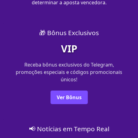
determinar a aposta vencedora.
🎁 Bônus Exclusivos
VIP
Receba bônus exclusivos do Telegram,
promoções especiais e códigos promocionais
únicos!
Ver Bônus
📢 Notícias em Tempo Real