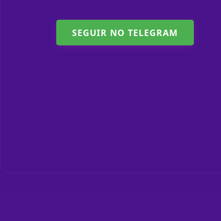
SEGUIR NO TELEGRAM