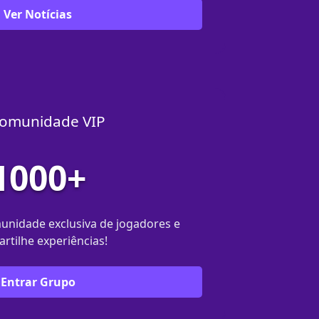
Ver Notícias
Comunidade VIP
1000+
unidade exclusiva de jogadores e
rtilhe experiências!
Entrar Grupo