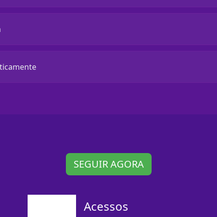
a
aticamente
SEGUIR AGORA
Acessos