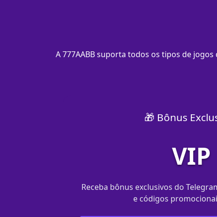
A 777AABB suporta todos os tipos de jogos d
🎁 Bônus Exclu
VIP
Receba bônus exclusivos do Telegra
e códigos promocionai