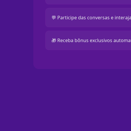
💬 Participe das conversas e interaj
🎁 Receba bônus exclusivos autom