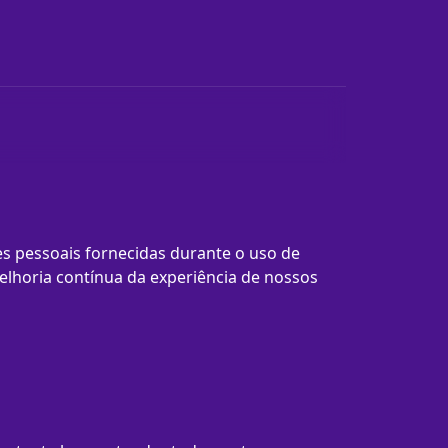
s pessoais fornecidas durante o uso de
elhoria contínua da experiência de nossos