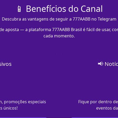
📱 Benefícios do Canal
Descubra as vantagens de seguir a 777AABB no Telegram
e aposta — a plataforma 777AABB Brasil é fácil de usar, com
cada momento.
sivos
📢 Notí
m, promoções especiais
Fique por dentro d
s únicos!
eventos da