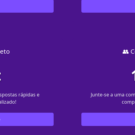
reto
👥 
t
espostas rápidas e
Junte-se a uma com
lizado!
compa
e