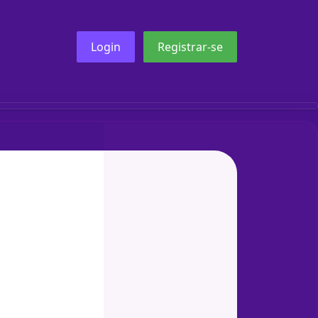
Login
Registrar-se