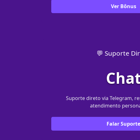
Ver Bônus
💬 Suporte Di
Cha
Suporte direto via Telegram, r
atendimento persona
Falar Suport