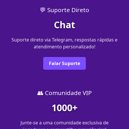
💬 Suporte Direto
Chat
Suporte direto via Telegram, respostas rápidas e
atendimento personalizado!
Falar Suporte
👥 Comunidade VIP
1000+
Junte-se a uma comunidade exclusiva de