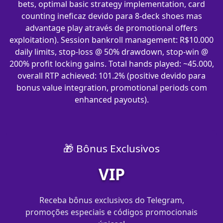
bets, optimal basic strategy implementation, card
counting ineficaz devido para 8-deck shoes mas
advantage play através de promotional offers
exploitation). Session bankroll management: R$10.000
daily limits, stop-loss @ 50% drawdown, stop-win @
200% profit locking gains. Total hands played: ~45.000,
overall RTP achieved: 101.2% (positive devido para
bonus value integration, promotional periods com
enhanced payouts).
🎁 Bônus Exclusivos
VIP
Receba bônus exclusivos do Telegram,
promoções especiais e códigos promocionais