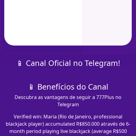
📱 Canal Oficial no Telegram!
📱 Benefícios do Canal
Descubra as vantagens de seguir a 777Plus no
Telegram
Verified win: Maria (Rio de Janeiro, professional
blackjack player) accumulated R$850.000 através de 6-
month period playing live blackjack (average R$500