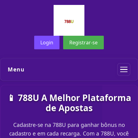
Login
Registrar-se
Menu
📱 788U A Melhor Plataforma
de Apostas
Cadastre-se na 788U para ganhar bônus no
cadastro e em cada recarga. Com a 788U, você