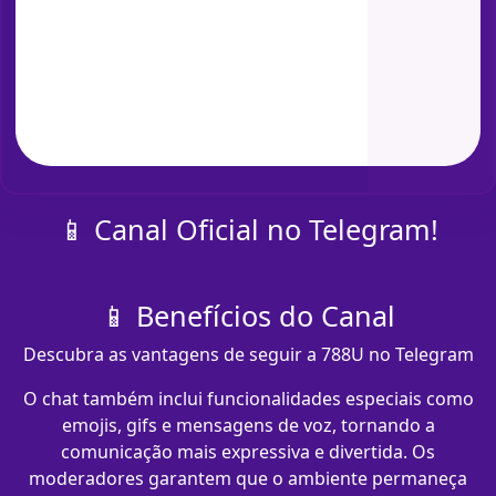
📱 Canal Oficial no Telegram!
📱 Benefícios do Canal
Descubra as vantagens de seguir a 788U no Telegram
O chat também inclui funcionalidades especiais como
emojis, gifs e mensagens de voz, tornando a
comunicação mais expressiva e divertida. Os
moderadores garantem que o ambiente permaneça