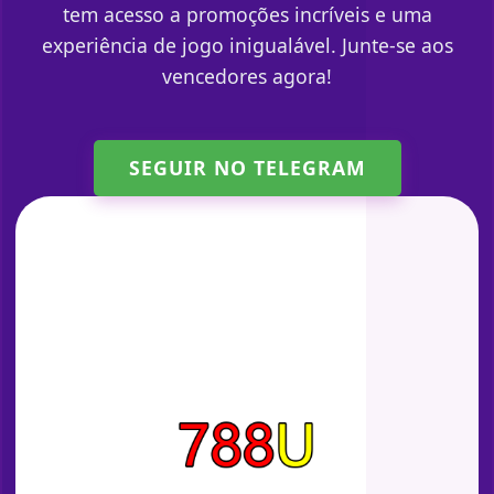
tem acesso a promoções incríveis e uma
experiência de jogo inigualável. Junte-se aos
vencedores agora!
SEGUIR NO TELEGRAM