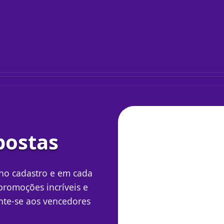
postas
no cadastro e em cada
promoções incríveis e
unte-se aos vencedores