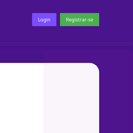
Login
Registrar-se