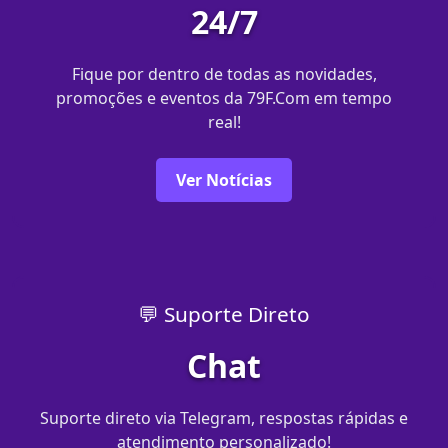
24/7
Fique por dentro de todas as novidades,
promoções e eventos da 79F.Com em tempo
real!
Ver Notícias
💬 Suporte Direto
Chat
Suporte direto via Telegram, respostas rápidas e
atendimento personalizado!