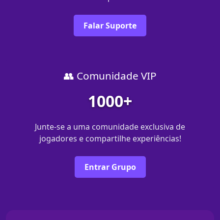
Falar Suporte
👥 Comunidade VIP
1000+
Junte-se a uma comunidade exclusiva de
jogadores e compartilhe experiências!
Entrar Grupo