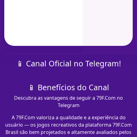
📱 Canal Oficial no Telegram!
📱 Benefícios do Canal
Descubra as vantagens de seguir a 79F.Com no
Telegram
A 79F.Com valoriza a qualidade e a experiência do
usuário — os jogos recreativos da plataforma 79F.Com
Brasil são bem projetados e altamente avaliados pelos