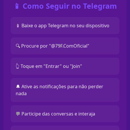
📱 Como Seguir no Telegram
📱 Baixe o app Telegram no seu dispositivo
🔍 Procure por "@79F.ComOficial"
👆 Toque em "Entrar" ou "Join"
🔔 Ative as notificações para não perder
nada
💬 Participe das conversas e interaja