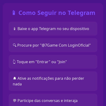
📱 Como Seguir no Telegram
📱 Baixe o app Telegram no seu dispositivo
🔍 Procure por "@7Game Com LoginOficial"
👆 Toque em "Entrar" ou "Join"
🔔 Ative as notificações para não perder
nada
💬 Participe das conversas e interaja