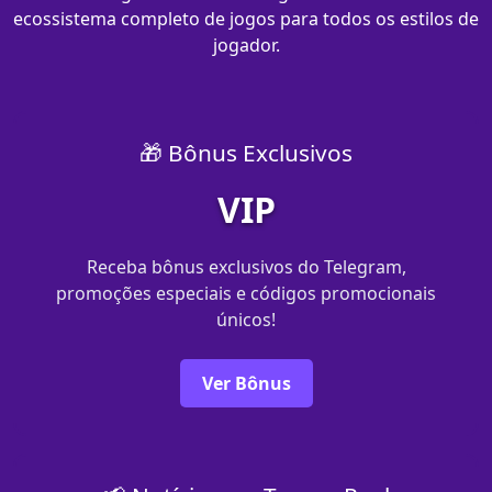
ecossistema completo de jogos para todos os estilos de
jogador.
🎁 Bônus Exclusivos
VIP
Receba bônus exclusivos do Telegram,
promoções especiais e códigos promocionais
únicos!
Ver Bônus