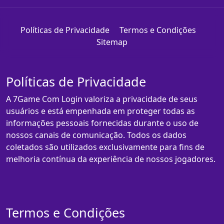
Políticas de Privacidade
Termos e Condições
Sitemap
Políticas de Privacidade
A 7Game Com Login valoriza a privacidade de seus
usuários e está empenhada em proteger todas as
informações pessoais fornecidas durante o uso de
nossos canais de comunicação. Todos os dados
coletados são utilizados exclusivamente para fins de
melhoria contínua da experiência de nossos jogadores.
Termos e Condições