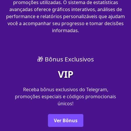
promoções utilizadas. O sistema de estatísticas
avançadas oferece gráficos interativos, análises de
performance e relatórios personalizáveis que ajudam
você a acompanhar seu progresso e tomar decisões
informadas.
🎁 Bônus Exclusivos
VIP
Receba bônus exclusivos do Telegram,
promoções especiais e códigos promocionais
únicos!
Ver Bônus