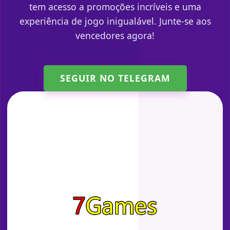
tem acesso a promoções incríveis e uma
experiência de jogo inigualável. Junte-se aos
vencedores agora!
SEGUIR NO TELEGRAM