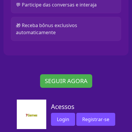
💬 Participe das conversas e interaja
🎁 Receba bônus exclusivos
automaticamente
SEGUIR AGORA
Acessos
Login
Registrar-se