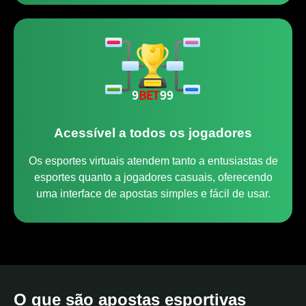
Acessível a todos os jogadores
Os esportes virtuais atendem tanto a entusiastas de
esportes quanto a jogadores casuais, oferecendo
uma interface de apostas simples e fácil de usar.
O que são apostas esportivas