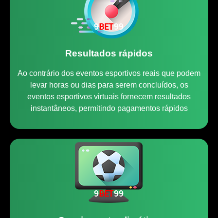
Resultados rápidos
Ao contrário dos eventos esportivos reais que podem
levar horas ou dias para serem concluídos, os
eventos esportivos virtuais fornecem resultados
instantâneos, permitindo pagamentos rápidos