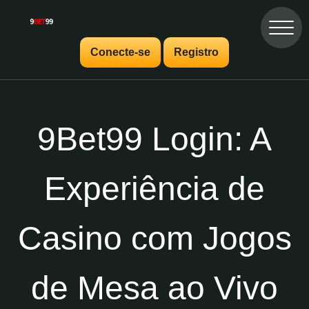
Conecte-se
Registro
9Bet99 Login: A
Experiência de
Casino com Jogos
de Mesa ao Vivo